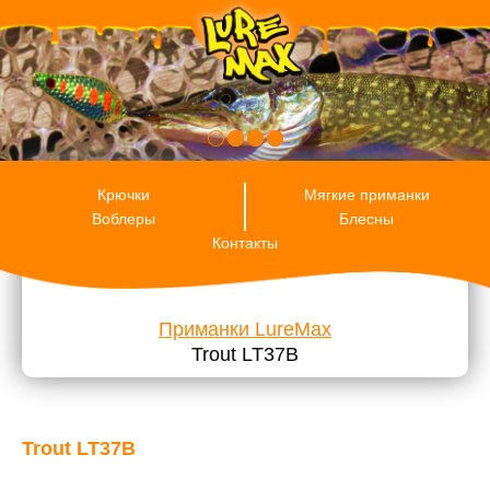
RU
ENG
ES
Крючки
Мягкие приманки
Воблеры
Блесны
Контакты
Приманки LureMax
Trout LT37B
Trout LT37B