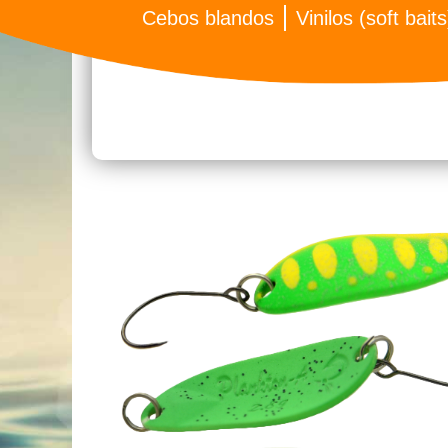
Cebos blandos
Vinilos (soft baits