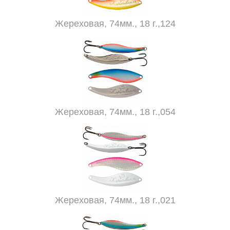
Жереховая, 74мм., 18 г.,124
Жереховая, 74мм., 18 г.,054
Жереховая, 74мм., 18 г.,021