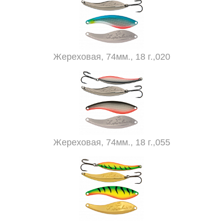
Жереховая, 74мм., 18 г.,020
Жереховая, 74мм., 18 г.,055