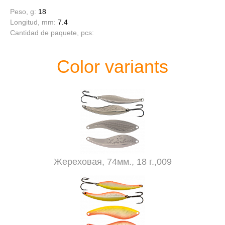
Peso, g:
18
Longitud, mm:
7.4
Cantidad de paquete, pcs:
Color variants
Жереховая, 74мм., 18 г.,009