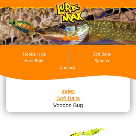
RU
ENG
ES
Hooks / rigs
Soft Baits
Hard Baits
Spoons
Contacts
Index
Soft Baits
Voodoo Bug