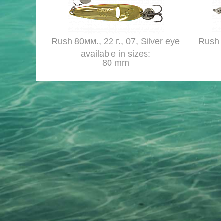
Rush 80мм., 22 г., 07, Silver eye
Rush 
available in sizes:
80 mm