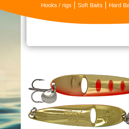
Hooks / rigs
Soft Baits
Hard Ba