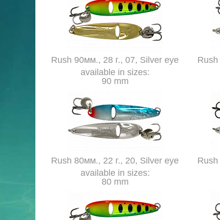
Rush 90мм., 28 г., 07, Silver eye
Rush 
available in sizes:
90 mm
Rush 80мм., 22 г., 20, Silver eye
Rush 
available in sizes:
80 mm